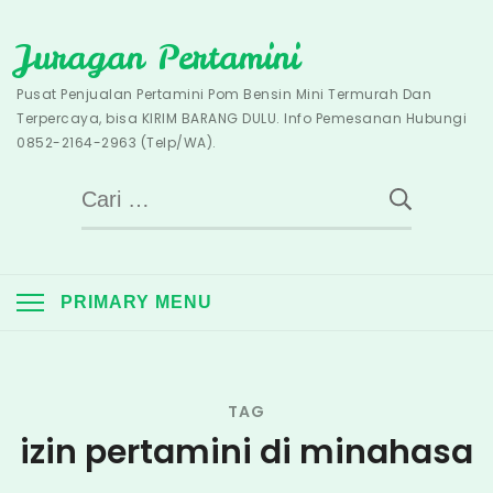
Skip
Juragan Pertamini
to
content
Pusat Penjualan Pertamini Pom Bensin Mini Termurah Dan
Terpercaya, bisa KIRIM BARANG DULU. Info Pemesanan Hubungi
0852-2164-2963 (Telp/WA).
Cari
untuk:
PRIMARY MENU
TAG
izin pertamini di minahasa