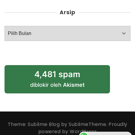
Arsip
Arsip
4,481 spam
diblokir oleh
Akismet
Theme: Sublime Blog by
SublimeTheme
.
Proudly
powered by WordPress