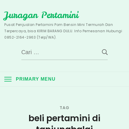
Skip
Juragan Pertamini
to
content
Pusat Penjualan Pertamini Pom Bensin Mini Termurah Dan
Terpercaya, bisa KIRIM BARANG DULU. Info Pemesanan Hubungi
0852-2164-2963 (Telp/WA).
Cari
untuk:
PRIMARY MENU
TAG
beli pertamini di