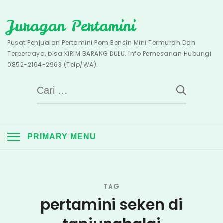
Skip
Juragan Pertamini
to
content
Pusat Penjualan Pertamini Pom Bensin Mini Termurah Dan
Terpercaya, bisa KIRIM BARANG DULU. Info Pemesanan Hubungi
0852-2164-2963 (Telp/WA).
Cari
untuk:
PRIMARY MENU
TAG
pertamini seken di