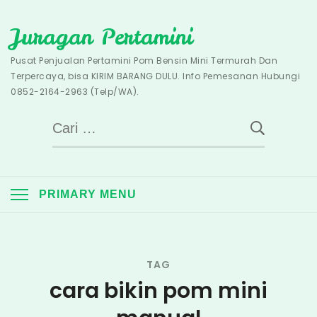
Skip
Juragan Pertamini
to
content
Pusat Penjualan Pertamini Pom Bensin Mini Termurah Dan
Terpercaya, bisa KIRIM BARANG DULU. Info Pemesanan Hubungi
0852-2164-2963 (Telp/WA).
Cari
untuk:
PRIMARY MENU
TAG
cara bikin pom mini