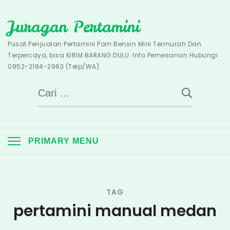
Skip
Juragan Pertamini
to
content
Pusat Penjualan Pertamini Pom Bensin Mini Termurah Dan
Terpercaya, bisa KIRIM BARANG DULU. Info Pemesanan Hubungi
0852-2164-2963 (Telp/WA).
Cari
untuk:
PRIMARY MENU
TAG
pertamini manual medan