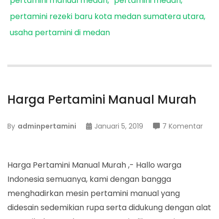
pertamini manual medan
pertamini medan
pertamini rezeki baru kota medan sumatera utara
usaha pertamini di medan
Harga Pertamini Manual Murah
pad
By
adminpertamini
Januari 5, 2019
7 Komentar
Harg
Pert
Man
Harga Pertamini Manual Murah ,- Hallo warga
Mur
Indonesia semuanya, kami dengan bangga
menghadirkan mesin pertamini manual yang
didesain sedemikian rupa serta didukung dengan alat