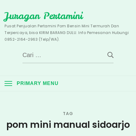
Skip
Juragan Pertamini
to
content
Pusat Penjualan Pertamini Pom Bensin Mini Termurah Dan
Terpercaya, bisa KIRIM BARANG DULU. Info Pemesanan Hubungi
0852-2164-2963 (Telp/WA).
Cari
untuk:
PRIMARY MENU
TAG
pom mini manual sidoarjo