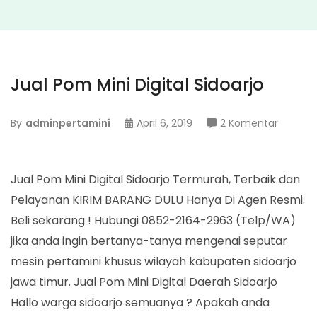
Jual Pom Mini Digital Sidoarjo
pada
By
adminpertamini
April 6, 2019
2 Komentar
Jual
Pom
Mini
Jual Pom Mini Digital Sidoarjo Termurah, Terbaik dan
Digital
Pelayanan KIRIM BARANG DULU Hanya Di Agen Resmi.
Sidoarjo
Beli sekarang ! Hubungi 0852-2164-2963 (Telp/WA)
jika anda ingin bertanya-tanya mengenai seputar
mesin pertamini khusus wilayah kabupaten sidoarjo
jawa timur. Jual Pom Mini Digital Daerah Sidoarjo
Hallo warga sidoarjo semuanya ? Apakah anda