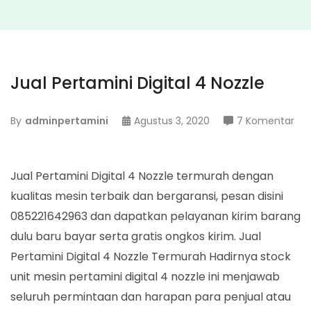
Jual Pertamini Digital 4 Nozzle
pa
By
adminpertamini
Agustus 3, 2020
7 Komentar
Jua
Per
Digi
Jual Pertamini Digital 4 Nozzle termurah dengan
4
kualitas mesin terbaik dan bergaransi, pesan disini
Noz
085221642963 dan dapatkan pelayanan kirim barang
dulu baru bayar serta gratis ongkos kirim. Jual
Pertamini Digital 4 Nozzle Termurah Hadirnya stock
unit mesin pertamini digital 4 nozzle ini menjawab
seluruh permintaan dan harapan para penjual atau