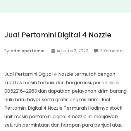
Jual Pertamini Digital 4 Nozzle
pa
By
adminpertamini
Agustus 3, 2020
7 Komentar
Jua
Per
Digi
Jual Pertamini Digital 4 Nozzle termurah dengan
4
kualitas mesin terbaik dan bergaransi, pesan disini
Noz
085221642963 dan dapatkan pelayanan kirim barang
dulu baru bayar serta gratis ongkos kirim. Jual
Pertamini Digital 4 Nozzle Termurah Hadirnya stock
unit mesin pertamini digital 4 nozzle ini menjawab
seluruh permintaan dan harapan para penjual atau