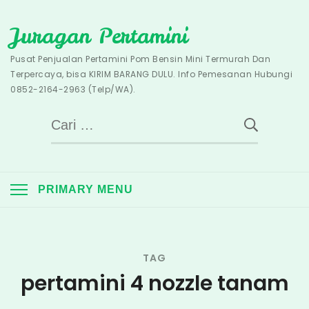
Skip
Juragan Pertamini
to
content
Pusat Penjualan Pertamini Pom Bensin Mini Termurah Dan
Terpercaya, bisa KIRIM BARANG DULU. Info Pemesanan Hubungi
0852-2164-2963 (Telp/WA).
Cari
untuk:
PRIMARY MENU
TAG
pertamini 4 nozzle tanam