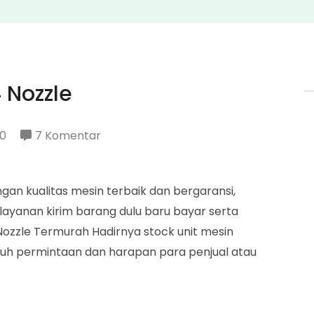
4 Nozzle
pada
20
7 Komentar
Jual
Pertamini
ngan kualitas mesin terbaik dan bergaransi,
Digital
layanan kirim barang dulu baru bayar serta
4
4 Nozzle Termurah Hadirnya stock unit mesin
Nozzle
luruh permintaan dan harapan para penjual atau