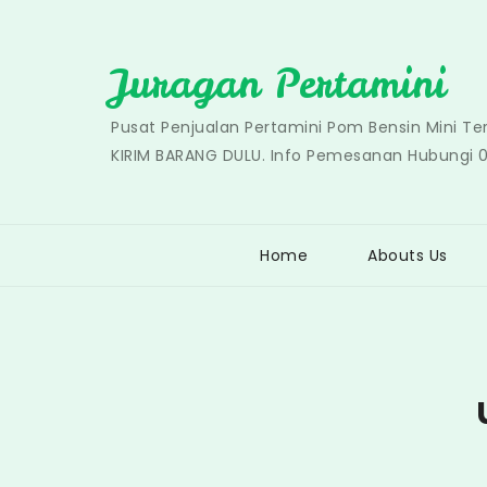
Skip
to
Juragan Pertamini
content
Pusat Penjualan Pertamini Pom Bensin Mini T
KIRIM BARANG DULU. Info Pemesanan Hubungi 
Home
Abouts Us