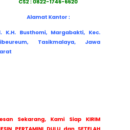
CS2 : 0822-1746-6620
Alamat Kantor :
l. K.H. Busthomi, Margabakti, Kec.
ibeureum, Tasikmalaya, Jawa
arat
esan Sekarang, Kami Siap KIRIM
ESIN PERTAMINI DULU dan SETELAH