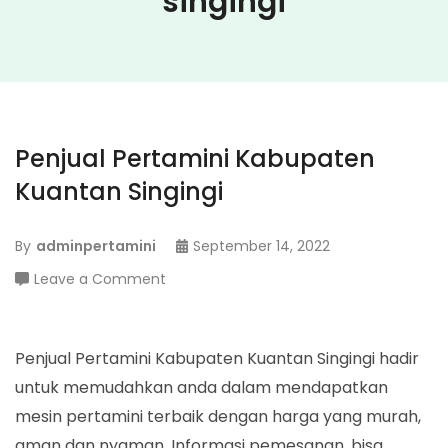
singingi
Penjual Pertamini Kabupaten
Kuantan Singingi
By
adminpertamini
September 14, 2022
on
Leave a Comment
Penjual
Pertamini
Kabupaten
Penjual Pertamini Kabupaten Kuantan Singingi hadir
Kuantan
untuk memudahkan anda dalam mendapatkan
Singingi
mesin pertamini terbaik dengan harga yang murah,
aman dan nyaman. Informasi pemesanan, bisa