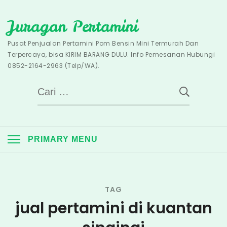
Skip
Juragan Pertamini
to
content
Pusat Penjualan Pertamini Pom Bensin Mini Termurah Dan
Terpercaya, bisa KIRIM BARANG DULU. Info Pemesanan Hubungi
0852-2164-2963 (Telp/WA).
Cari
untuk:
PRIMARY MENU
TAG
jual pertamini di kuantan