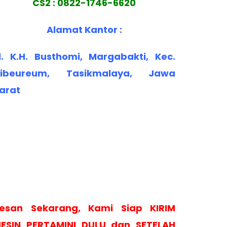
CS2 : 0822-1746-6620
Alamat Kantor :
l. K.H. Busthomi, Margabakti, Kec.
ibeureum, Tasikmalaya, Jawa
arat
esan Sekarang, Kami Siap KIRIM
ESIN PERTAMINI DULU dan SETELAH