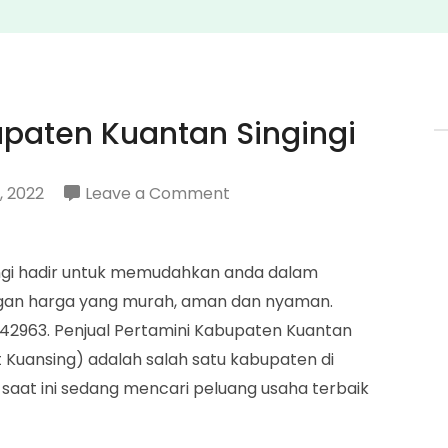
upaten Kuantan Singingi
on
, 2022
Leave a Comment
Penjual
Pertamini
ingi hadir untuk memudahkan anda dalam
Kabupaten
gan harga yang murah, aman dan nyaman.
Kuantan
42963. Penjual Pertamini Kabupaten Kuantan
Singingi
at Kuansing) adalah salah satu kabupaten di
g saat ini sedang mencari peluang usaha terbaik