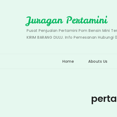
Skip
to
Juragan Pertamini
content
Pusat Penjualan Pertamini Pom Bensin Mini T
KIRIM BARANG DULU. Info Pemesanan Hubungi 
Home
Abouts Us
perta