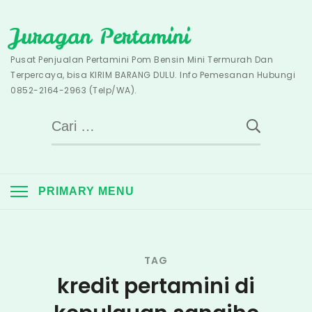
Skip
Juragan Pertamini
to
content
Pusat Penjualan Pertamini Pom Bensin Mini Termurah Dan
Terpercaya, bisa KIRIM BARANG DULU. Info Pemesanan Hubungi
0852-2164-2963 (Telp/WA).
Cari
untuk:
PRIMARY MENU
TAG
kredit pertamini di