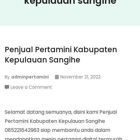
kepulauan sangihe
Penjual Pertamini Kabupaten
Kepulauan Sangihe
By
adminpertamini
November 21, 2022
on
Leave a Comment
Penjual
Pertamini
Kabupaten
Selamat datang semuanya, disini kami Penjual
Kepulauan
Pertamini Kabupaten Kepulauan Sangihe
Sangihe
085221642963 siap membantu anda dalam
mendapatkan mesin pertamini digital termurah