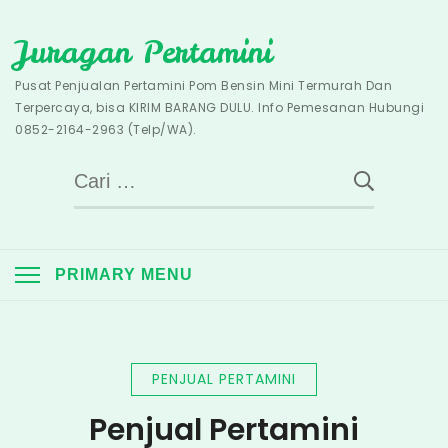
Skip
Juragan Pertamini
to
content
Pusat Penjualan Pertamini Pom Bensin Mini Termurah Dan
Terpercaya, bisa KIRIM BARANG DULU. Info Pemesanan Hubungi
0852-2164-2963 (Telp/WA).
Cari
untuk:
PRIMARY MENU
PENJUAL PERTAMINI
Penjual Pertamini