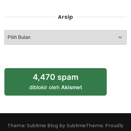
Arsip
Arsip
4,470 spam
diblokir oleh
Akismet
Theme: Sublime Blog by
SublimeTheme
.
Proudly