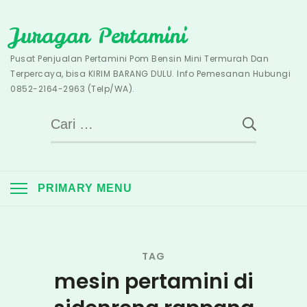
Skip
Juragan Pertamini
to
content
Pusat Penjualan Pertamini Pom Bensin Mini Termurah Dan
Terpercaya, bisa KIRIM BARANG DULU. Info Pemesanan Hubungi
0852-2164-2963 (Telp/WA).
Cari
untuk:
PRIMARY MENU
TAG
mesin pertamini di