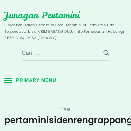
Skip
Juragan Pertamini
to
content
Pusat Penjualan Pertamini Pom Bensin Mini Termurah Dan
Terpercaya, bisa KIRIM BARANG DULU. Info Pemesanan Hubungi
0852-2164-2963 (Telp/WA).
Cari
untuk:
PRIMARY MENU
TAG
pertaminisidenrengrappan