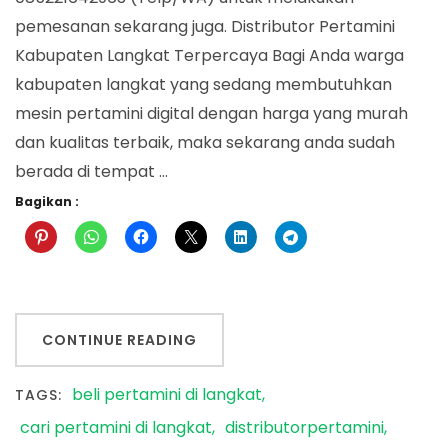
pemesanan sekarang juga. Distributor Pertamini
Kabupaten Langkat Terpercaya Bagi Anda warga
kabupaten langkat yang sedang membutuhkan
mesin pertamini digital dengan harga yang murah
dan kualitas terbaik, maka sekarang anda sudah
berada di tempat …
Bagikan :
CONTINUE READING
beli pertamini di langkat
TAGS:
cari pertamini di langkat
distributorpertamini