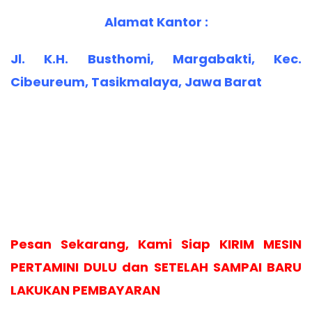
Alamat Kantor :
Jl. K.H. Busthomi, Margabakti, Kec.
Cibeureum, Tasikmalaya, Jawa Barat
Pesan Sekarang, Kami Siap KIRIM MESIN
PERTAMINI DULU dan SETELAH SAMPAI BARU
LAKUKAN PEMBAYARAN