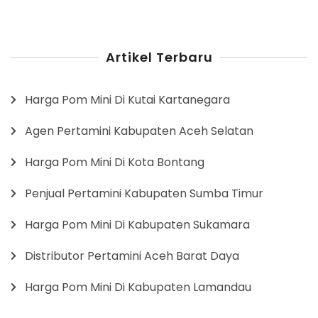
Artikel Terbaru
Harga Pom Mini Di Kutai Kartanegara
Agen Pertamini Kabupaten Aceh Selatan
Harga Pom Mini Di Kota Bontang
Penjual Pertamini Kabupaten Sumba Timur
Harga Pom Mini Di Kabupaten Sukamara
Distributor Pertamini Aceh Barat Daya
Harga Pom Mini Di Kabupaten Lamandau