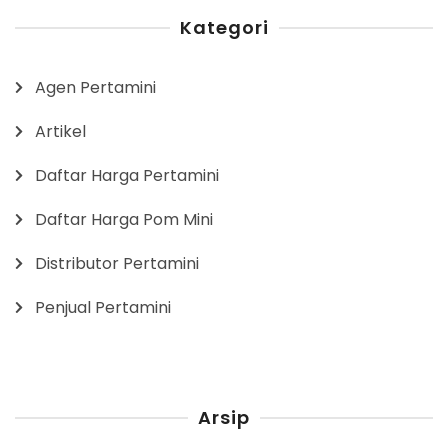
Kategori
Agen Pertamini
Artikel
Daftar Harga Pertamini
Daftar Harga Pom Mini
Distributor Pertamini
Penjual Pertamini
Arsip