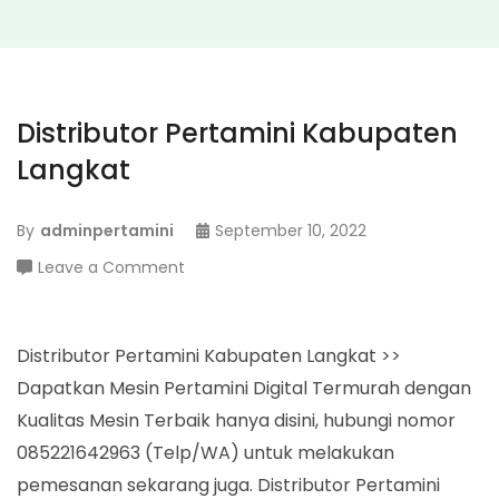
Distributor Pertamini Kabupaten
Langkat
By
adminpertamini
September 10, 2022
on
Leave a Comment
Distributor
Pertamini
Kabupaten
Distributor Pertamini Kabupaten Langkat >>
Langkat
Dapatkan Mesin Pertamini Digital Termurah dengan
Kualitas Mesin Terbaik hanya disini, hubungi nomor
085221642963 (Telp/WA) untuk melakukan
pemesanan sekarang juga. Distributor Pertamini