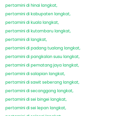
pertamini di hinai langkat
pertamini di kabupaten langkat
pertamini di kuala langkat
pertamini di kutambaru langkat
pertamini di langkat
pertamini di padang tualang langkat
pertamini di pangkalan susu langkat
pertamini di pematang jaya langkat
pertamini di salapian langkat
pertamini di sawit seberang langkat
pertamini di secanggang langkat
pertamini di sei bingei langkat
pertamini di sei lepan langkat