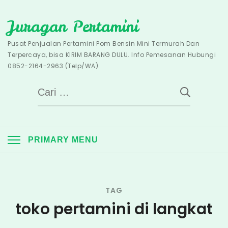
Skip
Juragan Pertamini
to
content
Pusat Penjualan Pertamini Pom Bensin Mini Termurah Dan
Terpercaya, bisa KIRIM BARANG DULU. Info Pemesanan Hubungi
0852-2164-2963 (Telp/WA).
Cari
untuk:
PRIMARY MENU
TAG
toko pertamini di langkat