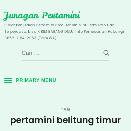
Skip
Juragan Pertamini
to
content
Pusat Penjualan Pertamini Pom Bensin Mini Termurah Dan
Terpercaya, bisa KIRIM BARANG DULU. Info Pemesanan Hubungi
0852-2164-2963 (Telp/WA).
Cari
untuk:
PRIMARY MENU
TAG
pertamini belitung timur