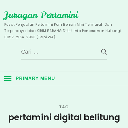
Skip
Juragan Pertamini
to
content
Pusat Penjualan Pertamini Pom Bensin Mini Termurah Dan
Terpercaya, bisa KIRIM BARANG DULU. Info Pemesanan Hubungi
0852-2164-2963 (Telp/WA).
Cari
untuk:
PRIMARY MENU
TAG
pertamini digital belitung