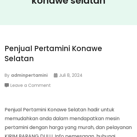
konawe selatan
Penjual Pertamini Konawe
Selatan
By
adminpertamini
Juli 8, 2024
on
Leave a Comment
Penjual
Pertamini
Konawe
Penjual Pertamini Konawe Selatan hadir untuk
Selatan
memudahkan anda dalam mendapatkan mesin
pertamini dengan harga yang murah, dan pelayanan
KIRIM BARANG DULU. Info pemesanan, hubungi