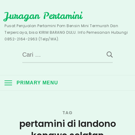
Skip
Juragan Pertamini
to
content
Pusat Penjualan Pertamini Pom Bensin Mini Termurah Dan
Terpercaya, bisa KIRIM BARANG DULU. Info Pemesanan Hubungi
0852-2164-2963 (Telp/WA).
Cari
untuk:
PRIMARY MENU
TAG
pertamini di landono