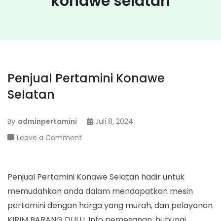
konawe selatan
Penjual Pertamini Konawe
Selatan
By
adminpertamini
Juli 8, 2024
on
Leave a Comment
Penjual
Pertamini
Konawe
Penjual Pertamini Konawe Selatan hadir untuk
Selatan
memudahkan anda dalam mendapatkan mesin
pertamini dengan harga yang murah, dan pelayanan
KIRIM BARANG DULU. Info pemesanan, hubungi