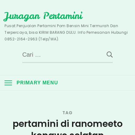
Skip
Juragan Pertamini
to
content
Pusat Penjualan Pertamini Pom Bensin Mini Termurah Dan
Terpercaya, bisa KIRIM BARANG DULU. Info Pemesanan Hubungi
0852-2164-2963 (Telp/WA).
Cari
untuk:
PRIMARY MENU
TAG
pertamini di ranomeeto