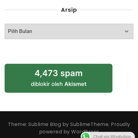
Arsip
Arsip
4,473 spam
diblokir oleh
Akismet
Theme: Sublime Blog by
SublimeTheme
.
Proudly
powered by WordPress
Chat via WhatsApp