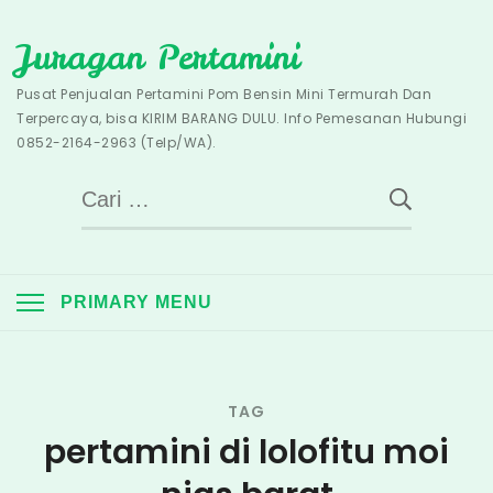
Skip
Juragan Pertamini
to
content
Pusat Penjualan Pertamini Pom Bensin Mini Termurah Dan
Terpercaya, bisa KIRIM BARANG DULU. Info Pemesanan Hubungi
0852-2164-2963 (Telp/WA).
Cari
untuk:
PRIMARY MENU
TAG
pertamini di lolofitu moi