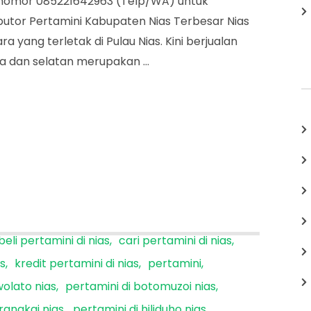
gi nomor 085221642963 (Telp/WA) untuk
Nias
utor Pertamini Kabupaten Nias Terbesar Nias
 yang terletak di Pulau Nias. Kini berjualan
ara dan selatan merupakan …
beli pertamini di nias
cari pertamini di nias
as
kredit pertamini di nias
pertamini
wolato nias
pertamini di botomuzoi nias
erangkai nias
pertamini di hiliduho nias