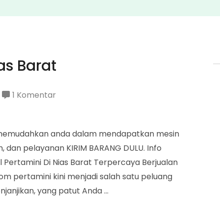
as Barat
pada
1 Komentar
Penjual
Pertamini
tuk memudahkan anda dalam mendapatkan mesin
Di
, dan pelayanan KIRIM BARANG DULU. Info
Nias
Pertamini Di Nias Barat Terpercaya Berjualan
Barat
pertamini kini menjadi salah satu peluang
anjikan, yang patut Anda …