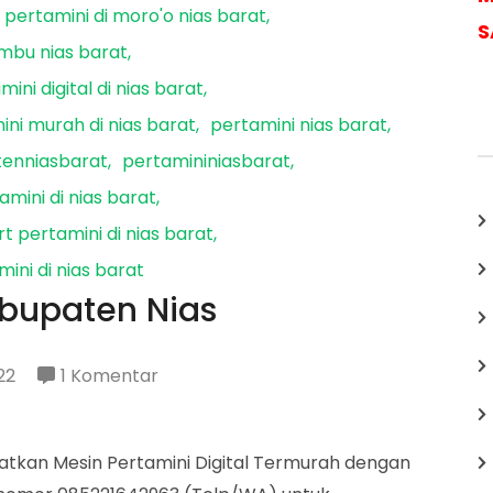
pertamini di moro'o nias barat
S
ombu nias barat
mini digital di nias barat
ini murah di nias barat
pertamini nias barat
tenniasbarat
pertamininiasbarat
mini di nias barat
t pertamini di nias barat
ini di nias barat
abupaten Nias
pada
22
1 Komentar
Disributor
Pertamini
patkan Mesin Pertamini Digital Termurah dengan
Kabupaten