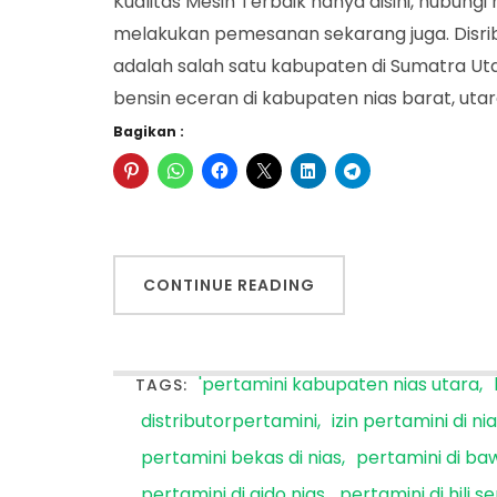
Kualitas Mesin Terbaik hanya disini, hubun
melakukan pemesanan sekarang juga. Disrib
adalah salah satu kabupaten di Sumatra Utara
bensin eceran di kabupaten nias barat, ut
Bagikan :
CONTINUE READING
'pertamini kabupaten nias utara
TAGS:
distributorpertamini
izin pertamini di ni
pertamini bekas di nias
pertamini di ba
pertamini di gido nias
pertamini di hili s