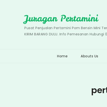
Skip
to
Juragan Pertamini
content
Pusat Penjualan Pertamini Pom Bensin Mini T
KIRIM BARANG DULU. Info Pemesanan Hubungi 
Home
Abouts Us
per