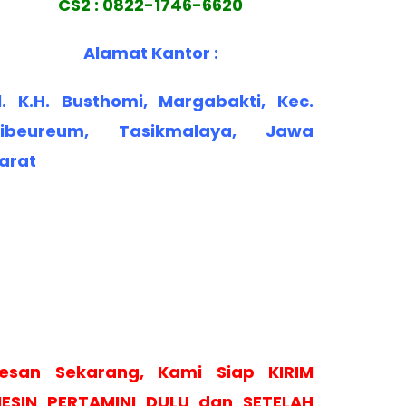
CS2 : 0822-1746-6620
Alamat Kantor :
l. K.H. Busthomi, Margabakti, Kec.
ibeureum, Tasikmalaya, Jawa
arat
esan Sekarang, Kami Siap KIRIM
ESIN PERTAMINI DULU dan SETELAH