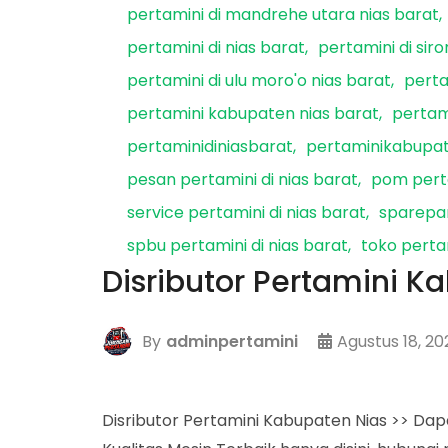
pertamini di mandrehe utara nias barat
pertamini di nias barat
pertamini di sir
pertamini di ulu moro'o nias barat
perta
pertamini kabupaten nias barat
pertam
pertaminidiniasbarat
pertaminikabupa
pesan pertamini di nias barat
pom perta
service pertamini di nias barat
sparepar
spbu pertamini di nias barat
toko pertam
Disributor Pertamini K
By
adminpertamini
Agustus 18, 20
Disributor Pertamini Kabupaten Nias >> Da