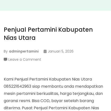
Penjual Pertamini Kabupaten
Nias Utara
By
adminpertamini
Januari 5, 2026
on
Leave a Comment
Penjual
Pertamini
Kabupaten
Kami Penjual Pertamini Kabupaten Nias Utara
Nias
085221642963 siap membantu anda mendapatkan
Utara
mesin pertamini berkualitas, harga terjangkau, dan
garansi resmi. Bisa COD, bayar setelah barang
diterima. Pusat Penjual Pertamini Kabupaten Nias