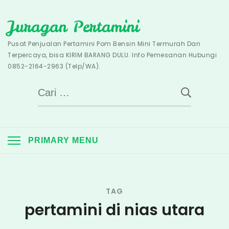
Skip
Juragan Pertamini
to
content
Pusat Penjualan Pertamini Pom Bensin Mini Termurah Dan
Terpercaya, bisa KIRIM BARANG DULU. Info Pemesanan Hubungi
0852-2164-2963 (Telp/WA).
Cari
untuk:
PRIMARY MENU
TAG
pertamini di nias utara