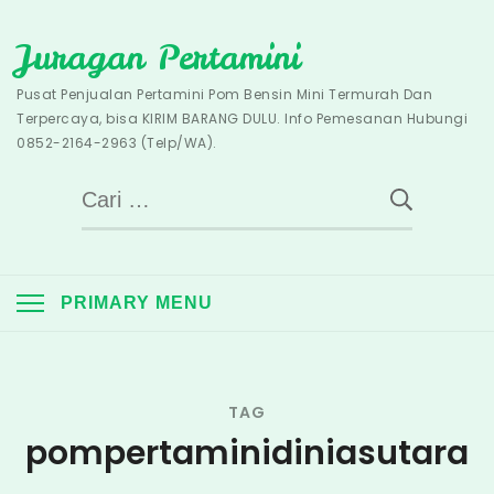
Skip
Juragan Pertamini
to
content
Pusat Penjualan Pertamini Pom Bensin Mini Termurah Dan
Terpercaya, bisa KIRIM BARANG DULU. Info Pemesanan Hubungi
0852-2164-2963 (Telp/WA).
Cari
untuk:
PRIMARY MENU
TAG
pompertaminidiniasutara