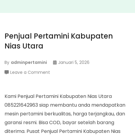
Penjual Pertamini Kabupaten
Nias Utara
By
adminpertamini
Januari 5, 2026
on
Leave a Comment
Penjual
Pertamini
Kabupaten
Kami Penjual Pertamini Kabupaten Nias Utara
Nias
085221642963 siap membantu anda mendapatkan
Utara
mesin pertamini berkualitas, harga terjangkau, dan
garansi resmi. Bisa COD, bayar setelah barang
diterima. Pusat Penjual Pertamini Kabupaten Nias