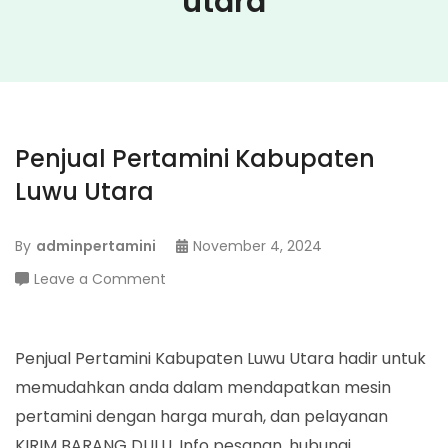
utara
Penjual Pertamini Kabupaten
Luwu Utara
By
adminpertamini
November 4, 2024
on
Leave a Comment
Penjual
Pertamini
Kabupaten
Penjual Pertamini Kabupaten Luwu Utara hadir untuk
Luwu
memudahkan anda dalam mendapatkan mesin
Utara
pertamini dengan harga murah, dan pelayanan
KIRIM BARANG DULU. Info pesanan, hubungi