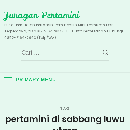
Skip
Juragan Pertamini
to
content
Pusat Penjualan Pertamini Pom Bensin Mini Termurah Dan
Terpercaya, bisa KIRIM BARANG DULU. Info Pemesanan Hubungi
0852-2164-2963 (Telp/WA).
Cari
untuk:
PRIMARY MENU
TAG
pertamini di sabbang luwu