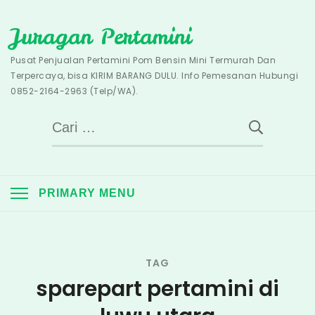
Skip
Juragan Pertamini
to
content
Pusat Penjualan Pertamini Pom Bensin Mini Termurah Dan
Terpercaya, bisa KIRIM BARANG DULU. Info Pemesanan Hubungi
0852-2164-2963 (Telp/WA).
Cari
untuk:
PRIMARY MENU
TAG
sparepart pertamini di