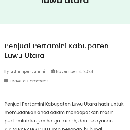
luwu utara
Penjual Pertamini Kabupaten
Luwu Utara
By
adminpertamini
November 4, 2024
on
Leave a Comment
Penjual
Pertamini
Kabupaten
Penjual Pertamini Kabupaten Luwu Utara hadir untuk
Luwu
memudahkan anda dalam mendapatkan mesin
Utara
pertamini dengan harga murah, dan pelayanan
KIRIM BARANG DULU. Info pesanan, hubungi