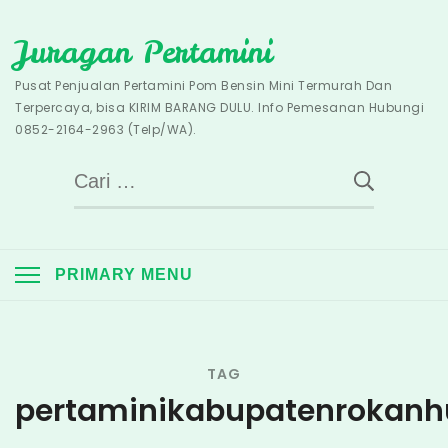
Skip
Juragan Pertamini
to
content
Pusat Penjualan Pertamini Pom Bensin Mini Termurah Dan
Terpercaya, bisa KIRIM BARANG DULU. Info Pemesanan Hubungi
0852-2164-2963 (Telp/WA).
Cari
untuk:
PRIMARY MENU
TAG
pertaminikabupatenrokanh