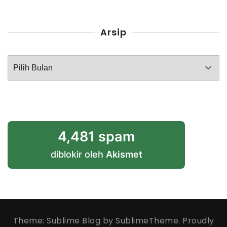
Arsip
Arsip
4,481 spam
diblokir oleh
Akismet
Theme: Sublime Blog by
SublimeTheme
.
Proudly