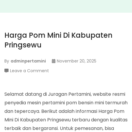
Harga Pom Mini Di Kabupaten
Pringsewu
By
adminpertamini
November 20, 2025
on
Leave a Comment
Harga
Pom
Mini
Selamat datang di Juragan Pertamini, website resmi
Di
penyedia mesin pertamini pom bensin mini termurah
Kabupaten
dan tepercaya. Berikut adalah informasi Harga Pom
Pringsewu
Mini Di Kabupaten Pringsewu terbaru dengan kualitas
terbaik dan bergaransi. Untuk pemesanan, bisa