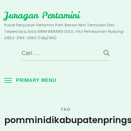
Skip
Juragan Pertamini
to
content
Pusat Penjualan Pertamini Pom Bensin Mini Termurah Dan
Terpercaya, bisa KIRIM BARANG DULU. Info Pemesanan Hubungi
0852-2164-2963 (Telp/WA).
Cari
untuk:
PRIMARY MENU
TAG
pomminidikabupatenpring