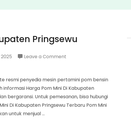
bupaten Pringsewu
on
 2025
Leave a Comment
Harga
Pom
ite resmi penyedia mesin pertamini pom bensin
Mini
ah informasi Harga Pom Mini Di Kabupaten
Di
dan bergaransi. Untuk pemesanan, bisa hubungi
Kabupaten
Mini Di Kabupaten Pringsewu Terbaru Pom Mini
Pringsewu
kan untuk menjual …