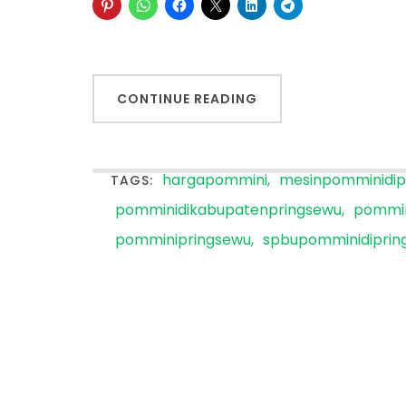
CONTINUE READING
hargapommini
mesinpomminidip
TAGS:
pomminidikabupatenpringsewu
pommin
pomminipringsewu
spbupomminidiprin