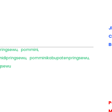
J
C
B
ringsewu
pommini
idipringsewu
pomminikabupatenpringsewu
gsewu
P
M