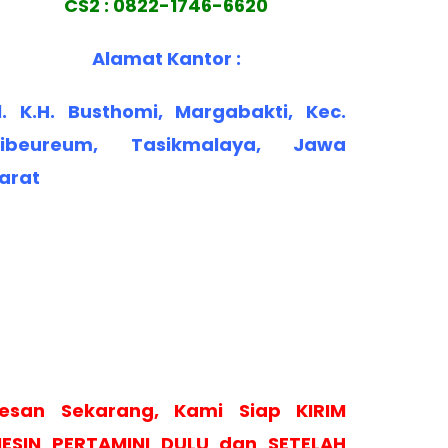
CS2 : 0822-1746-6620
Alamat Kantor :
l. K.H. Busthomi, Margabakti, Kec.
ibeureum, Tasikmalaya, Jawa
arat
esan Sekarang, Kami Siap KIRIM
ESIN PERTAMINI DULU dan SETELAH