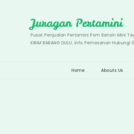
Skip
to
Juragan Pertamini
content
Pusat Penjualan Pertamini Pom Bensin Mini T
KIRIM BARANG DULU. Info Pemesanan Hubungi 
Home
Abouts Us