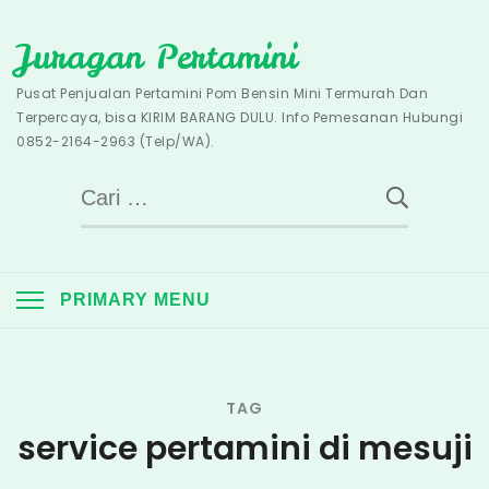
Skip
Juragan Pertamini
to
content
Pusat Penjualan Pertamini Pom Bensin Mini Termurah Dan
Terpercaya, bisa KIRIM BARANG DULU. Info Pemesanan Hubungi
0852-2164-2963 (Telp/WA).
Cari
untuk:
PRIMARY MENU
TAG
service pertamini di mesuji