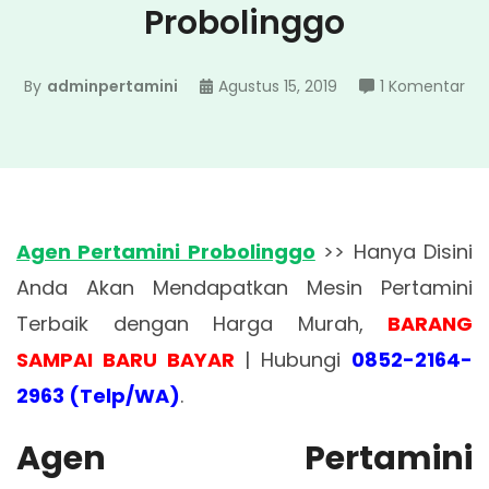
Probolinggo
pa
By
adminpertamini
Agustus 15, 2019
1 Komentar
Ag
Per
Pro
Agen Pertamini Probolinggo
>> Hanya Disini
Anda Akan Mendapatkan Mesin Pertamini
Terbaik dengan Harga Murah,
BARANG
SAMPAI BARU BAYAR
| Hubungi
0852-2164-
2963 (Telp/WA)
.
Agen Pertamini