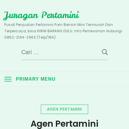
Skip
Juragan Pertamini
to
content
Pusat Penjualan Pertamini Pom Bensin Mini Termurah Dan
Terpercaya, bisa KIRIM BARANG DULU. Info Pemesanan Hubungi
0852-2164-2963 (Telp/WA).
Cari
untuk:
PRIMARY MENU
AGEN PERTAMINI
Agen Pertamini