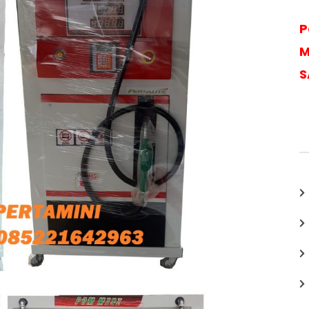
P
M
S