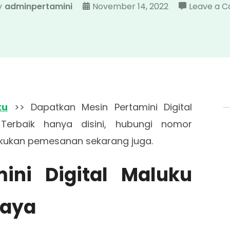
y
adminpertamini
November 14, 2022
Leave a 
ku
>> Dapatkan Mesin Pertamini Digital
Terbaik hanya disini, hubungi nomor
kukan pemesanan sekarang juga.
mini Digital Maluku
caya