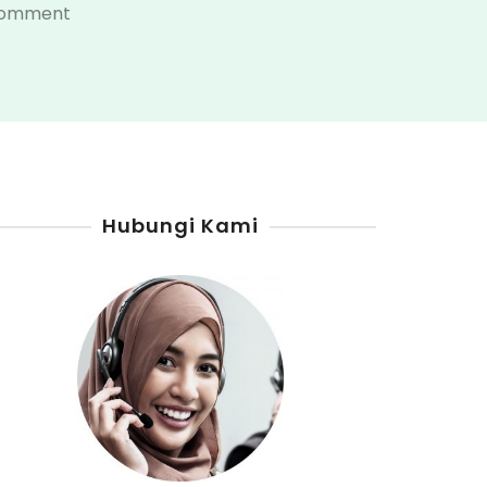
on
Comment
Distributor
Pertamini
Digital
Maluku
Hubungi Kami