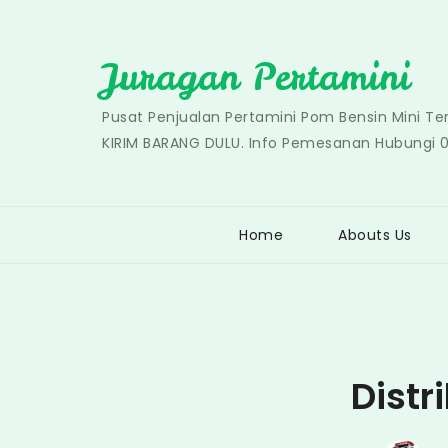
Skip
to
Juragan Pertamini
content
Pusat Penjualan Pertamini Pom Bensin Mini T
KIRIM BARANG DULU. Info Pemesanan Hubungi 
Home
Abouts Us
Distr