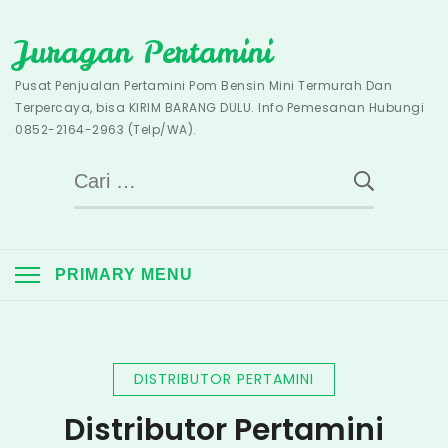
Skip
Juragan Pertamini
to
content
Pusat Penjualan Pertamini Pom Bensin Mini Termurah Dan
Terpercaya, bisa KIRIM BARANG DULU. Info Pemesanan Hubungi
0852-2164-2963 (Telp/WA).
Cari
untuk:
PRIMARY MENU
DISTRIBUTOR PERTAMINI
Distributor Pertamini