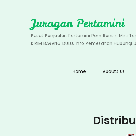
Skip
to
Juragan Pertamini
content
Pusat Penjualan Pertamini Pom Bensin Mini T
KIRIM BARANG DULU. Info Pemesanan Hubungi 
Home
Abouts Us
Distrib