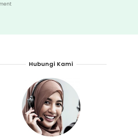
on
ment
Distributor
Pertamini
Kabupaten
Kapuas
Hubungi Kami