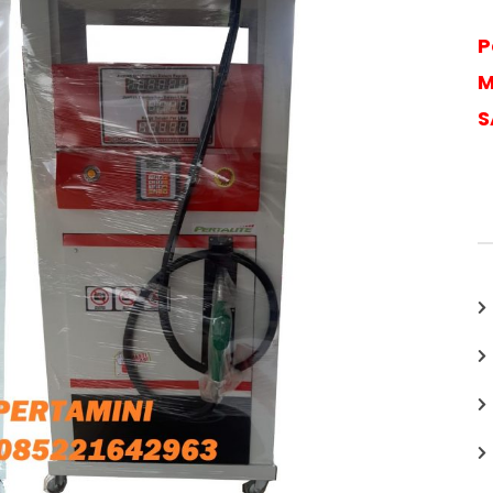
P
M
S