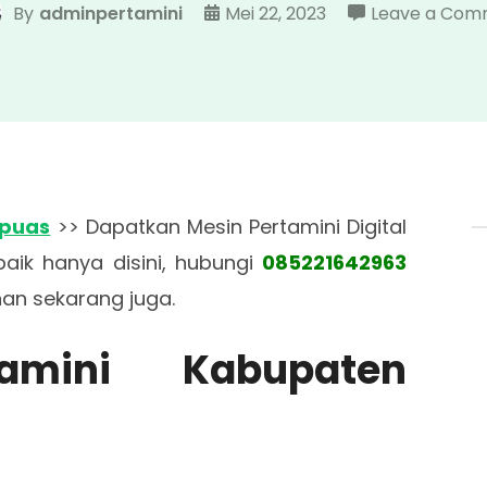
By
adminpertamini
Mei 22, 2023
Leave a Com
apuas
>> Dapatkan Mesin Pertamini Digital
aik hanya disini, hubungi
085221642963
n sekarang juga.
rtamini Kabupaten