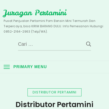
Skip
Juragan Pertamini
to
content
Pusat Penjualan Pertamini Pom Bensin Mini Termurah Dan
Terpercaya, bisa KIRIM BARANG DULU. Info Pemesanan Hubungi
0852-2164-2963 (Telp/WA).
Cari
untuk:
PRIMARY MENU
DISTRIBUTOR PERTAMINI
Distributor Pertamini