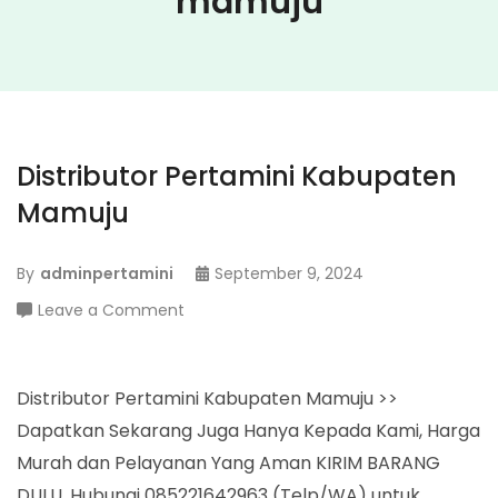
mamuju
Distributor Pertamini Kabupaten
Mamuju
By
adminpertamini
September 9, 2024
on
Leave a Comment
Distributor
Pertamini
Kabupaten
Distributor Pertamini Kabupaten Mamuju >>
Mamuju
Dapatkan Sekarang Juga Hanya Kepada Kami, Harga
Murah dan Pelayanan Yang Aman KIRIM BARANG
DULU. Hubungi 085221642963 (Telp/WA) untuk