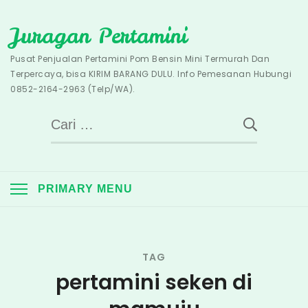
Skip
Juragan Pertamini
to
content
Pusat Penjualan Pertamini Pom Bensin Mini Termurah Dan
Terpercaya, bisa KIRIM BARANG DULU. Info Pemesanan Hubungi
0852-2164-2963 (Telp/WA).
Cari
untuk:
PRIMARY MENU
TAG
pertamini seken di