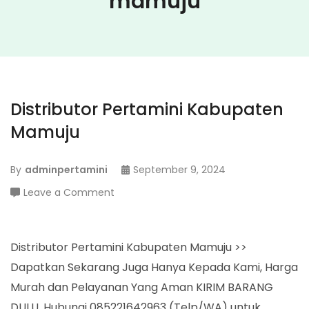
mamuju
Distributor Pertamini Kabupaten
Mamuju
By
adminpertamini
September 9, 2024
on
Leave a Comment
Distributor
Pertamini
Kabupaten
Distributor Pertamini Kabupaten Mamuju >>
Mamuju
Dapatkan Sekarang Juga Hanya Kepada Kami, Harga
Murah dan Pelayanan Yang Aman KIRIM BARANG
DULU. Hubungi 085221642963 (Telp/WA) untuk