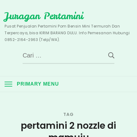
Skip
Juragan Pertamini
to
content
Pusat Penjualan Pertamini Pom Bensin Mini Termurah Dan
Terpercaya, bisa KIRIM BARANG DULU. Info Pemesanan Hubungi
0852-2164-2963 (Telp/WA).
Cari
untuk:
PRIMARY MENU
TAG
pertamini 2 nozzle di