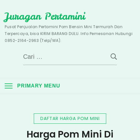
Skip
Juragan Pertamini
to
content
Pusat Penjualan Pertamini Pom Bensin Mini Termurah Dan
Terpercaya, bisa KIRIM BARANG DULU. Info Pemesanan Hubungi
0852-2164-2963 (Telp/WA).
Cari
untuk:
PRIMARY MENU
DAFTAR HARGA POM MINI
Harga Pom Mini Di