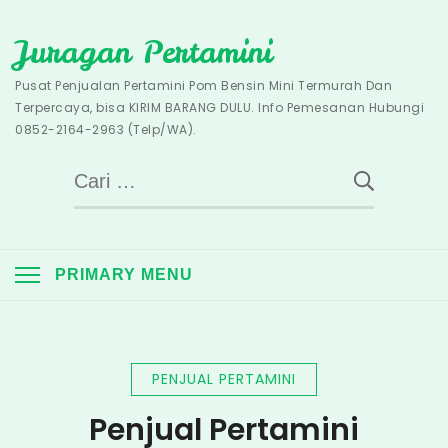
Skip
Juragan Pertamini
to
content
Pusat Penjualan Pertamini Pom Bensin Mini Termurah Dan
Terpercaya, bisa KIRIM BARANG DULU. Info Pemesanan Hubungi
0852-2164-2963 (Telp/WA).
Cari
untuk:
PRIMARY MENU
PENJUAL PERTAMINI
Penjual Pertamini