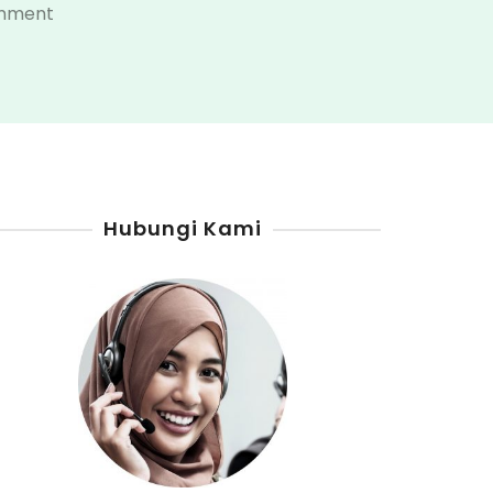
on
omment
Penjual
Pertamini
Kabupaten
Kepulauan
Sula
Hubungi Kami