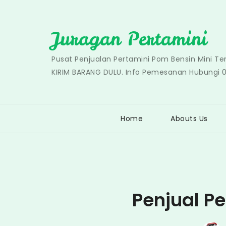
Skip
to
Juragan Pertamini
content
Pusat Penjualan Pertamini Pom Bensin Mini T
KIRIM BARANG DULU. Info Pemesanan Hubungi 
Home
Abouts Us
Penjual P