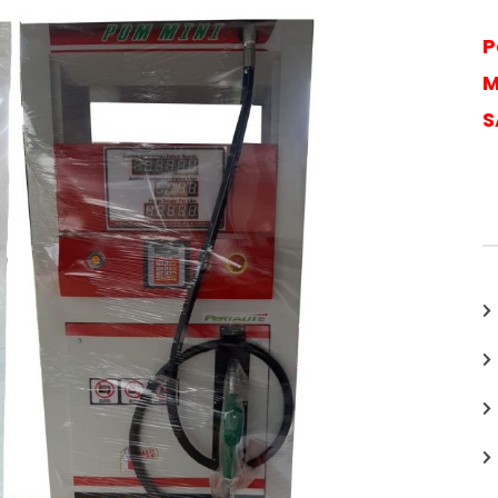
P
M
S