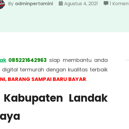
By
adminpertamini
Agustus 4, 2021
1 Komen
ak
085221642963
siap membantu anda
igital termurah dengan kualitas terbaik
INI, BARANG SAMPAI BARU BAYAR
.
i Kabupaten Landak
caya