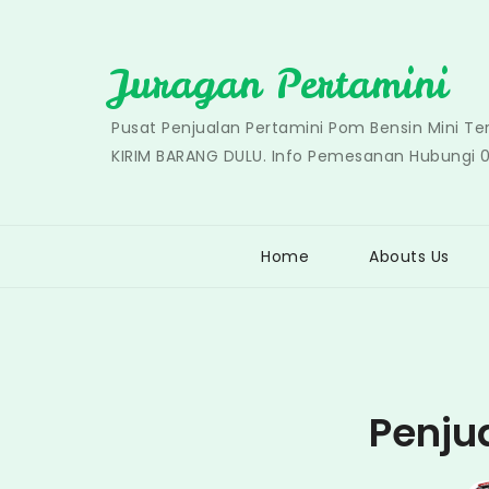
Skip
to
Juragan Pertamini
content
Pusat Penjualan Pertamini Pom Bensin Mini T
KIRIM BARANG DULU. Info Pemesanan Hubungi 
Home
Abouts Us
Penju