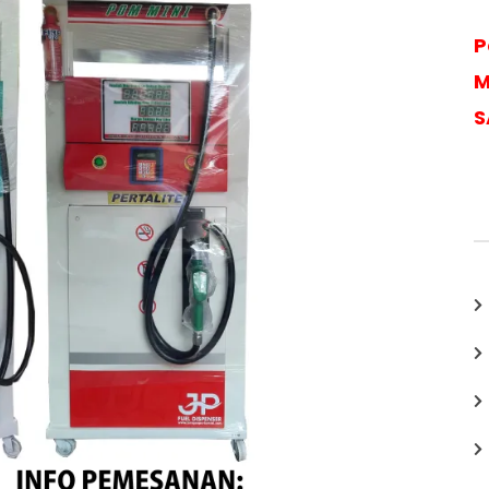
P
M
S