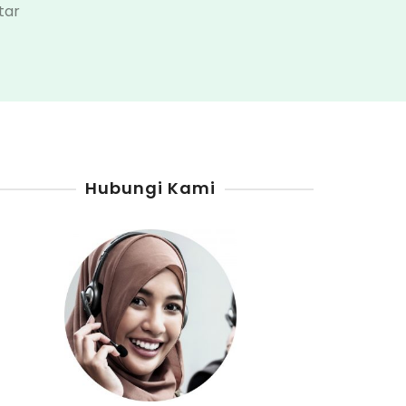
pada
tar
Penjual
Pertamini
Kabupaten
Landak
Hubungi Kami