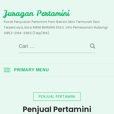
Skip
Juragan Pertamini
to
content
Pusat Penjualan Pertamini Pom Bensin Mini Termurah Dan
Terpercaya, bisa KIRIM BARANG DULU. Info Pemesanan Hubungi
0852-2164-2963 (Telp/WA).
Cari
untuk:
PRIMARY MENU
PENJUAL PERTAMINI
Penjual Pertamini