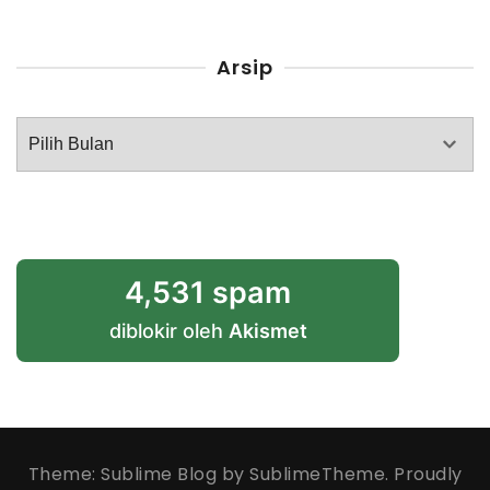
Arsip
Arsip
4,531 spam
diblokir oleh
Akismet
Theme: Sublime Blog by
SublimeTheme
.
Proudly