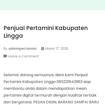
Penjual Pertamini Kabupaten
Lingga
By
adminpertamini
Maret 17, 2025
on
Leave a Comment
Penjual
Pertamini
Kabupaten
Selamat datang semuanya, disini kami Penjual
Lingga
Pertamini Kabupaten Lingga 085221642963 siap
membantu anda dalam mendapatkan mesin
pertamini digital termurah dengan kualitas terbaik
dan bergaransi. PESAN DISINI, BARANG SAMPAI BARU