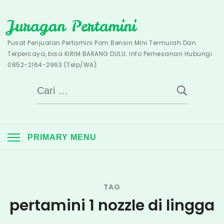
Skip
Juragan Pertamini
to
content
Pusat Penjualan Pertamini Pom Bensin Mini Termurah Dan
Terpercaya, bisa KIRIM BARANG DULU. Info Pemesanan Hubungi
0852-2164-2963 (Telp/WA).
Cari
untuk:
PRIMARY MENU
TAG
pertamini 1 nozzle di lingga