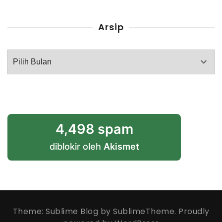
Arsip
Arsip
4,498 spam
diblokir oleh
Akismet
Theme: Sublime Blog by
SublimeTheme
.
Proudly