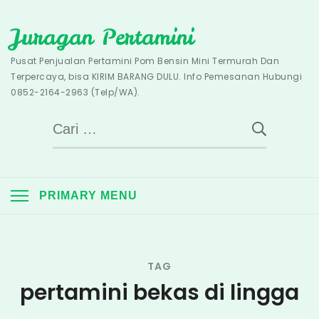
Skip
Juragan Pertamini
to
content
Pusat Penjualan Pertamini Pom Bensin Mini Termurah Dan
Terpercaya, bisa KIRIM BARANG DULU. Info Pemesanan Hubungi
0852-2164-2963 (Telp/WA).
Cari
untuk:
PRIMARY MENU
TAG
pertamini bekas di lingga