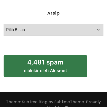
Arsip
Arsip
4,481 spam
diblokir oleh
Akismet
Theme: Sublime Blog by
SublimeTheme
.
Proudly