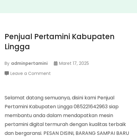
Penjual Pertamini Kabupaten
Lingga
By
adminpertamini
Maret 17, 2025
on
Leave a Comment
Penjual
Pertamini
Kabupaten
Selamat datang semuanya, disini kami Penjual
Lingga
Pertamini Kabupaten Lingga 085221642963 siap
membantu anda dalam mendapatkan mesin
pertamini digital termurah dengan kualitas terbaik
dan bergaransi. PESAN DISINI, BARANG SAMPAI BARU