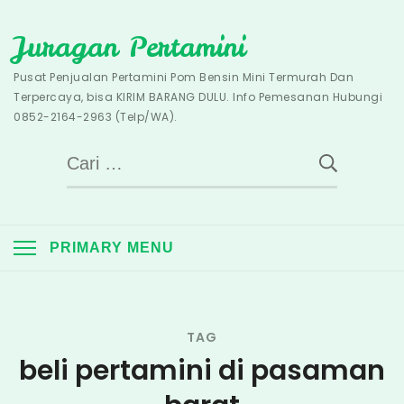
Skip
Juragan Pertamini
to
content
Pusat Penjualan Pertamini Pom Bensin Mini Termurah Dan
Terpercaya, bisa KIRIM BARANG DULU. Info Pemesanan Hubungi
0852-2164-2963 (Telp/WA).
Cari
untuk:
PRIMARY MENU
TAG
beli pertamini di pasaman