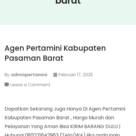
barat
Agen Pertamini Kabupaten
Pasaman Barat
By
adminpertamini
Februari 17, 2025
on
Leave a Comment
Agen
Pertamini
Kabupaten
Dapatkan Sekarang Juga Hanya Di Agen Pertamini
Pasaman
Kabupaten Pasaman Barat , Harga Murah dan
Barat
Pelayanan Yang Aman Bisa KIRIM BARANG DULU |
Hubungi 085221642963 (Telp/WA) jika anda ingin