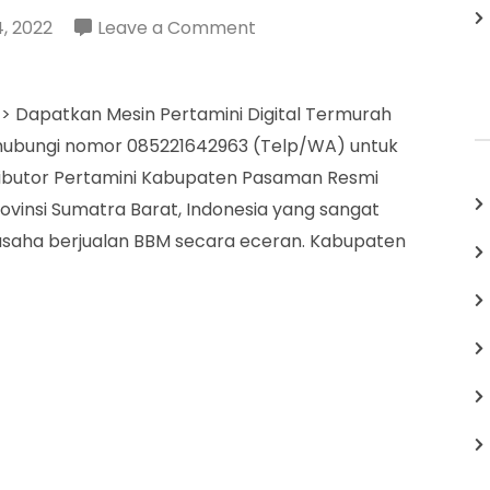
on
, 2022
Leave a Comment
Distributor
Pertamini
> Dapatkan Mesin Pertamini Digital Termurah
Kabupaten
i, hubungi nomor 085221642963 (Telp/WA) untuk
Pasaman
ibutor Pertamini Kabupaten Pasaman Resmi
ovinsi Sumatra Barat, Indonesia yang sangat
usaha berjualan BBM secara eceran. Kabupaten