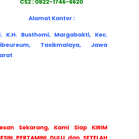
CS2 : 0822-1746-6620
Alamat Kantor :
l. K.H. Busthomi, Margabakti, Kec.
ibeureum, Tasikmalaya, Jawa
arat
esan Sekarang, Kami Siap KIRIM
ESIN PERTAMINI DULU dan SETELAH