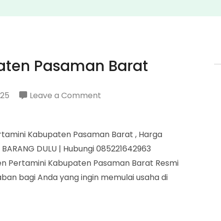
aten Pasaman Barat
on
025
Leave a Comment
Agen
Pertamini
rtamini Kabupaten Pasaman Barat , Harga
Kabupaten
M BARANG DULU | Hubungi 085221642963
Pasaman
en Pertamini Kabupaten Pasaman Barat Resmi
Barat
aban bagi Anda yang ingin memulai usaha di