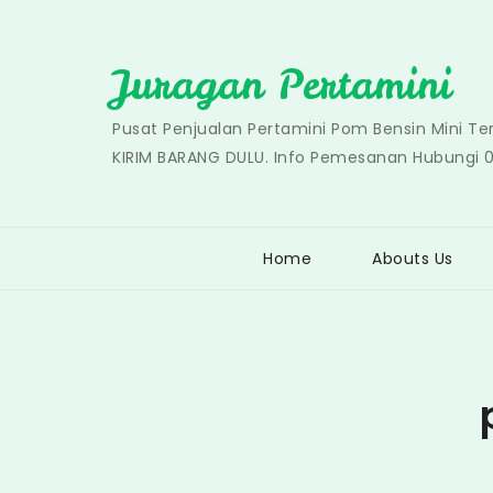
Skip
to
Juragan Pertamini
content
Pusat Penjualan Pertamini Pom Bensin Mini T
KIRIM BARANG DULU. Info Pemesanan Hubungi 
Home
Abouts Us