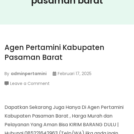
pasaman barat
Agen Pertamini Kabupaten
Pasaman Barat
By
adminpertamini
Februari 17, 2025
on
Leave a Comment
Agen
Pertamini
Kabupaten
Dapatkan Sekarang Juga Hanya Di Agen Pertamini
Pasaman
Kabupaten Pasaman Barat , Harga Murah dan
Barat
Pelayanan Yang Aman Bisa KIRIM BARANG DULU |
Hubungi 085221642963 (Telp/WA) jika anda ingin