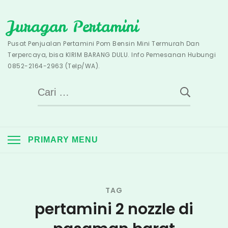
Skip
Juragan Pertamini
to
content
Pusat Penjualan Pertamini Pom Bensin Mini Termurah Dan
Terpercaya, bisa KIRIM BARANG DULU. Info Pemesanan Hubungi
0852-2164-2963 (Telp/WA).
Cari
untuk:
PRIMARY MENU
TAG
pertamini 2 nozzle di