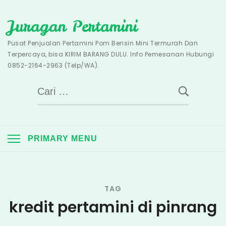
Skip
Juragan Pertamini
to
content
Pusat Penjualan Pertamini Pom Bensin Mini Termurah Dan
Terpercaya, bisa KIRIM BARANG DULU. Info Pemesanan Hubungi
0852-2164-2963 (Telp/WA).
Cari
untuk:
PRIMARY MENU
TAG
kredit pertamini di pinrang