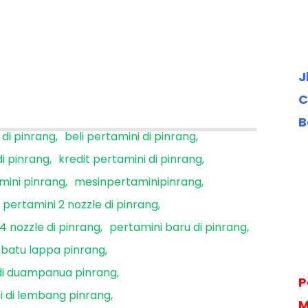
J
C
B
di pinrang
beli pertamini di pinrang
di pinrang
kredit pertamini di pinrang
mini pinrang
mesinpertaminipinrang
pertamini 2 nozzle di pinrang
4 nozzle di pinrang
pertamini baru di pinrang
 batu lappa pinrang
di duampanua pinrang
P
i di lembang pinrang
M