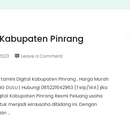
l Kabupaten Pinrang
on
2023
Leave a Comment
Agen
Pertamini
amini Digital Kabupaten Pinrang , Harga Murah
Digital
G DULU | Hubungi 085221642963 (Telp/WA) jika
Kabupaten
ital Kabupaten Pinrang Resmi Peluang usaha
Pinrang
ntuk menjadi wirausaha dibidang ini. Dengan
ian …