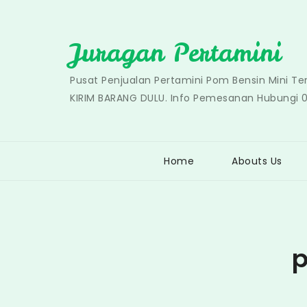
Skip
to
Juragan Pertamini
content
Pusat Penjualan Pertamini Pom Bensin Mini T
KIRIM BARANG DULU. Info Pemesanan Hubungi 
Home
Abouts Us
p