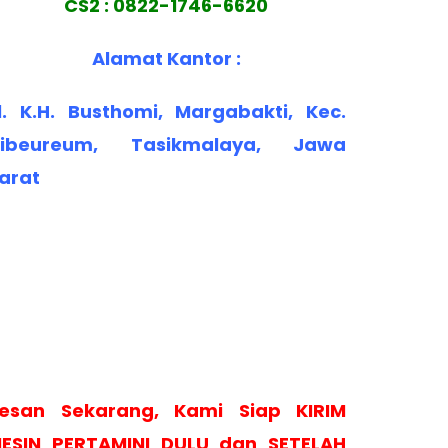
CS2 : 0822-1746-6620
Alamat Kantor :
l. K.H. Busthomi, Margabakti, Kec.
ibeureum, Tasikmalaya, Jawa
arat
esan Sekarang, Kami Siap KIRIM
ESIN PERTAMINI DULU dan SETELAH